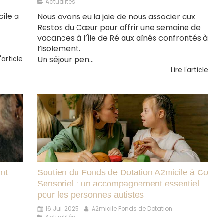
Actualités
cile a
Nous avons eu la joie de nous associer aux
Restos du Cœur pour offrir une semaine de
vacances à l’Île de Ré aux aînés confrontés à
l’isolement.
l'article
Un séjour pen...
Lire l'article
ent
Soutien du Fonds de Dotation A2micile à Co
Sensoriel : un accompagnement essentiel
pour les personnes autistes
16 Juil 2025
A2micile Fonds de Dotation
Actualités