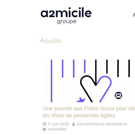
Actualités
Une journée aux Folies Gruss pour réa
les rêves de personnes âgées
11 Juin 2026
A2micile Fonds de Dotation
Actualités