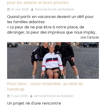
pour les aidants et leurs proches
18 Juin 2026
A2micile Fonds de Dotation
Quand partir en vacances devient un défi pour
les familles aidantes
« La peur de ne pas être à notre place, de
déranger, la peur des imprévus que nous impliq...
Lire l'article
Resi-Sens : courir ensemble, au-delà du
handicap
11 Juin 2026
A2micile Fonds de Dotation
Un projet né d'une rencontre