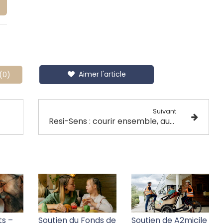
Aimer l'article
(0)
Suivant
Resi-Sens : courir ensemble, au-delà du handicap
ts –
Soutien du Fonds de
Soutien de A2micile