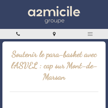
Soutenir le para-basket avec
l’ASVEL : cap sur Mont-de-
Marsan