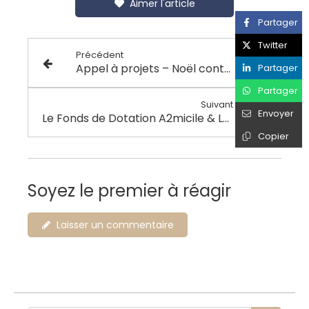
Aimer l'article
Partager
Twitter
Précédent
Appel à projets – Noël contre l’isolement des personnes âgées
Partager
Partager
Suivant
Envoyer
Le Fonds de Dotation A2micile & Les Restos du Cœur s’engagent : Offrir des vacances aux aînés isolés
Copier
Soyez le premier à réagir
Laisser un commentaire